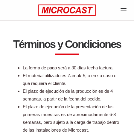
INICIO
Términos y Condiciones
EMPRESA
PRODUCTO
PROCESO
La forma de pago será a 30 días fecha factura.
MATERIAL
El material utilizado es Zamak-5, o en su caso el
SERVICIOS
que requiera el cliente.
CONTACTO
El plazo de ejecución de la producción es de 4
semanas, a partir de la fecha del pedido.
ES
El plazo de ejecución de la presentación de las
EN
primeras muestras es de aproximadamente 6-8
semanas, pero sujeto a la carga de trabajo dentro
de las instalaciones de Microcast.