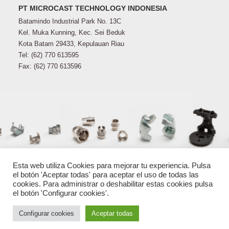
PT MICROCAST TECHNOLOGY INDONESIA
Batamindo Industrial Park No. 13C
Kel. Muka Kunning, Kec. Sei Beduk
Kota Batam 29433, Kepulauan Riau
Tel: (62) 770 613595
Fax: (62) 770 613596
Esta web utiliza Cookies para mejorar tu experiencia. Pulsa
el botón 'Aceptar todas' para aceptar el uso de todas las
cookies. Para administrar o deshabilitar estas cookies pulsa
el botón 'Configurar cookies'.
© 2022 MICROCAST · All Rights Reserved ·
Aviso legal
·
Política
de privacidad
·
Términos y condiciones
·
Política de cookies
·
Configurar cookies
Aceptar todas
Contacto